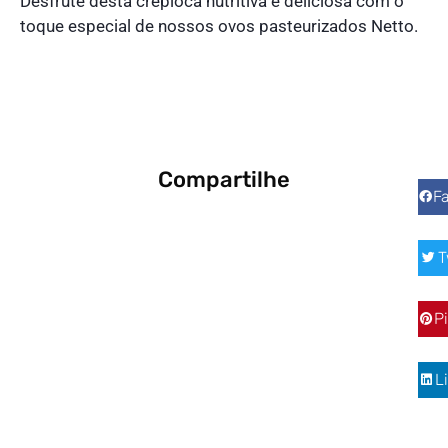
Desfrute desta crepioca nutritiva e deliciosa com o
toque especial de nossos ovos pasteurizados Netto.
Compartilhe
F
T
P
L