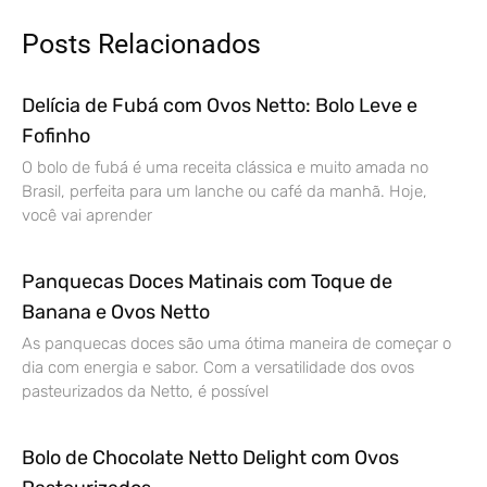
Posts Relacionados
Delícia de Fubá com Ovos Netto: Bolo Leve e
Fofinho
O bolo de fubá é uma receita clássica e muito amada no
Brasil, perfeita para um lanche ou café da manhã. Hoje,
você vai aprender
Panquecas Doces Matinais com Toque de
Banana e Ovos Netto
As panquecas doces são uma ótima maneira de começar o
dia com energia e sabor. Com a versatilidade dos ovos
pasteurizados da Netto, é possível
Bolo de Chocolate Netto Delight com Ovos