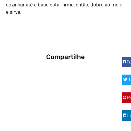
cozinhar até a base estar firme, então, dobre ao meio
e sirva.
Compartilhe
F
T
P
L