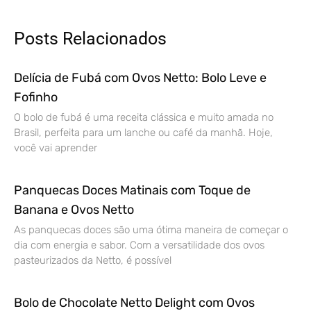
Posts Relacionados
Delícia de Fubá com Ovos Netto: Bolo Leve e
Fofinho
O bolo de fubá é uma receita clássica e muito amada no
Brasil, perfeita para um lanche ou café da manhã. Hoje,
você vai aprender
Panquecas Doces Matinais com Toque de
Banana e Ovos Netto
As panquecas doces são uma ótima maneira de começar o
dia com energia e sabor. Com a versatilidade dos ovos
pasteurizados da Netto, é possível
Bolo de Chocolate Netto Delight com Ovos