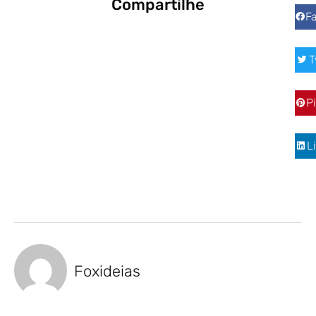
Compartilhe
F
T
P
L
Foxideias