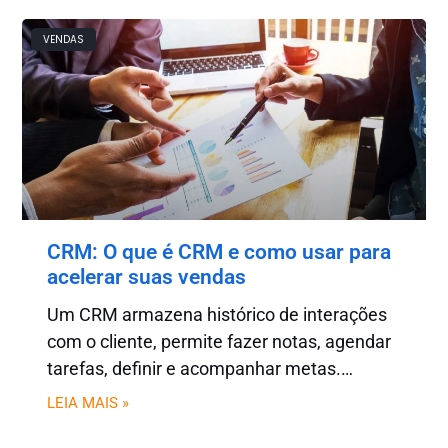
VENDAS
CRM: O que é CRM e como usar para
acelerar suas vendas
Um CRM armazena histórico de interações
com o cliente, permite fazer notas, agendar
tarefas, definir e acompanhar metas.
Ferramenta número 1 pra quem quer
LEIA MAIS »
resultados práticos em vendas