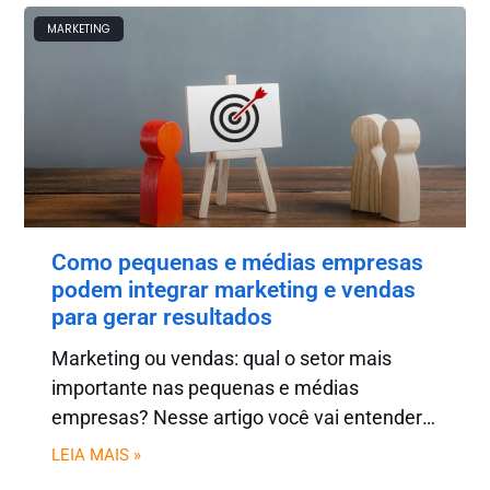
MARKETING
Como pequenas e médias empresas
podem integrar marketing e vendas
para gerar resultados
Marketing ou vendas: qual o setor mais
importante nas pequenas e médias
empresas? Nesse artigo você vai entender
que essa rixa antiga precisa ficar no
LEIA MAIS »
passado para focar no que importa: os